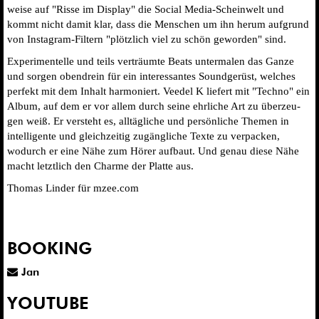
wei­se auf "Ris­se im Dis­play" die Soci­al Media-​Scheinwelt und
kommt nicht damit klar, dass die Men­schen um ihn her­um auf­grund
von Instagram-​Filtern "plötz­lich viel zu schön gewor­den" sind.
Expe­ri­men­tel­le und teils ver­träum­te Beats unter­ma­len das Gan­ze
und sor­gen oben­drein für ein inter­es­san­tes Sound­ge­rüst, wel­ches
per­fekt mit dem Inhalt har­mo­niert. Vee­del K lie­fert mit "Tech­no" ein
Album, auf dem er vor allem durch sei­ne ehr­li­che Art zu über­zeu­
gen weiß. Er ver­steht es, all­täg­li­che und per­sön­li­che The­men in
intel­li­gen­te und gleich­zei­tig zugäng­li­che Tex­te zu ver­pa­cken,
wodurch er eine Nähe zum Hörer auf­baut. Und genau die­se Nähe
macht letzt­lich den Charme der Plat­te aus.
Tho­mas Lin­der für mzee.com
BOOKING
Jan
YOUTUBE