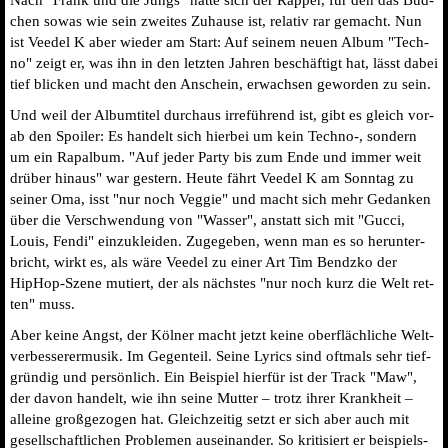
chen sowas wie sein zwei­tes Zuhau­se ist, rela­tiv rar gemacht. Nun
ist Vee­del K aber wie­der am Start: Auf sei­nem neu­en Album "Tech­
no" zeigt er, was ihn in den letz­ten Jah­ren beschäf­tigt hat, lässt dabei
tief bli­cken und macht den Anschein, erwach­sen gewor­den zu sein.
Und weil der Album­ti­tel durch­aus irre­füh­rend ist, gibt es gleich vor­
ab den Spoi­ler: Es han­delt sich hier­bei um kein Techno-, son­dern
um ein Rapal­bum. "Auf jeder Par­ty bis zum Ende und immer weit
drü­ber hin­aus" war ges­tern. Heu­te fährt Vee­del K am Sonn­tag zu
sei­ner Oma, isst "nur noch Veg­gie" und macht sich mehr Gedan­ken
über die Ver­schwen­dung von "Was­ser", anstatt sich mit "Guc­ci,
Lou­is, Fen­di" ein­zu­klei­den. Zuge­ge­ben, wenn man es so her­un­ter­
bricht, wirkt es, als wäre Vee­del zu einer Art Tim Bendzko der
HipHop-​Szene mutiert, der als nächs­tes "nur noch kurz die Welt ret­
ten" muss.
Aber kei­ne Angst, der Köl­ner macht jetzt kei­ne ober­fläch­li­che Welt­
ver­bes­ser­er­mu­sik. Im Gegen­teil. Sei­ne Lyrics sind oft­mals sehr tief­
grün­dig und per­sön­lich. Ein Bei­spiel hier­für ist der Track "Maw",
der davon han­delt, wie ihn sei­ne Mut­ter – trotz ihrer Krank­heit –
allei­ne groß­ge­zo­gen hat. Gleich­zei­tig setzt er sich aber auch mit
gesell­schaft­li­chen Pro­ble­men aus­ein­an­der. So kri­ti­siert er bei­spiels­