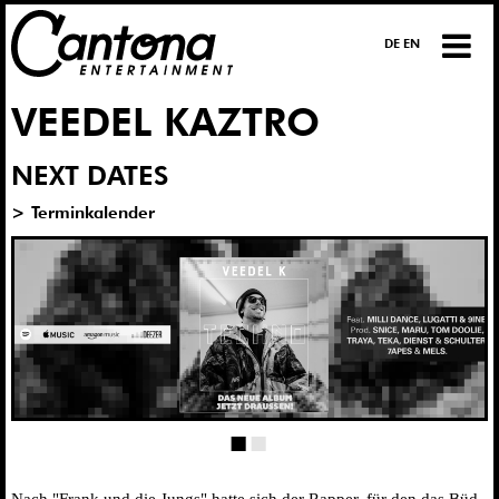
DE EN
VEEDEL KAZTRO
NEXT DATES
> Terminkalender
■
■
Nach "Frank und die Jungs" hat­te sich der Rap­per, für den das Büd­